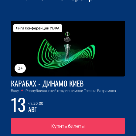
Лига Конференций УЕФА
0+
КАРАБАХ - ДИНАМО КИЕВ
Баку
Республиканский стадион имени Тофика Бахрамова
13
чт, 20:00
АВГ
Купить билеты