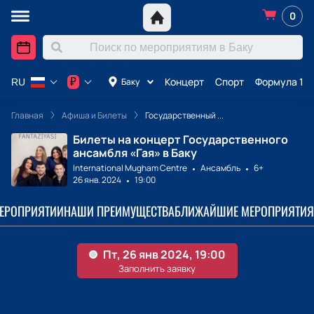
0
Концерт
Спорт
Формула 1 в
₽
Баку
RU
Главная
Афиша и Билеты
Государственный ...
Билеты на концерт Государственного
ансамбля «Гая» в Баку
International Mugham Centre
Ансамбль
6+
26 янв. 2024
19:00
МЕРОПРИЯТИИ
НАШИ ПРЕИМУЩЕСТВА
БЛИЖАЙШИЕ МЕРОПРИЯТИЯ