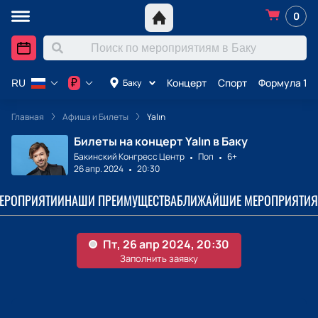
0
Концерт
Спорт
Формула 1 в
₽
Баку
RU
Главная
Афиша и Билеты
Yalın
Билеты на концерт Yalın в Баку
Бакинский Конгресс Центр
Поп
6+
26 апр. 2024
20:30
МЕРОПРИЯТИИ
НАШИ ПРЕИМУЩЕСТВА
БЛИЖАЙШИЕ МЕРОПРИЯТИЯ