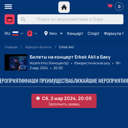
0
Концерт
Спорт
Формула 1 в
₽
Баку
RU
Главная
Афиша и Билеты
Erkek Akli
Билеты на концерт Erkek Akli в Баку
Nizami Kino (Киноцентр)
Юмористическое шоу
18+
2 мар. 2024
20:00
МЕРОПРИЯТИИ
НАШИ ПРЕИМУЩЕСТВА
БЛИЖАЙШИЕ МЕРОПРИЯТИЯ