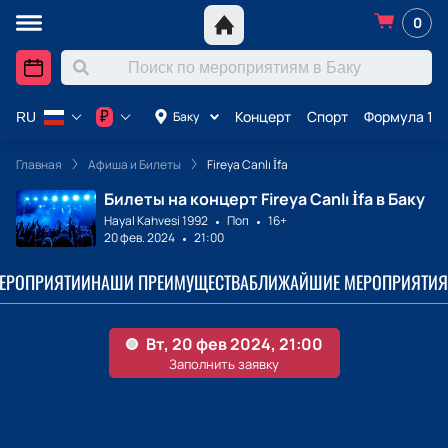
0
Концерт
Спорт
Формула 1 в
₽
Баку
RU
Главная
Афиша и Билеты
Fireya Canlı İfa
Билеты на концерт Fireya Canlı İfa в Баку
Hayal Kahvesi 1992
Поп
16+
20 фев. 2024
21:00
МЕРОПРИЯТИИ
НАШИ ПРЕИМУЩЕСТВА
БЛИЖАЙШИЕ МЕРОПРИЯТИЯ