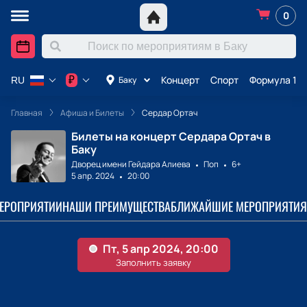
0
Концерт
Спорт
Формула 1 в
₽
Баку
RU
Главная
Афиша и Билеты
Сердар Ортач
Билеты на концерт Сердара Ортач в
Баку
Дворец имени Гейдара Алиева
Поп
6+
5 апр. 2024
20:00
МЕРОПРИЯТИИ
НАШИ ПРЕИМУЩЕСТВА
БЛИЖАЙШИЕ МЕРОПРИЯТИЯ