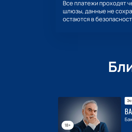
Все платежи проходят 
шлюзы, данные не сохр
остаются в безопасност
Бл
Эс
ВА
Ба
18+