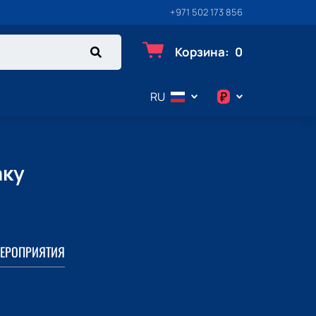
+971 502 173 856
Корзина
:
0
₽
RU
$
€
аку
₽
ЕРОПРИЯТИЯ