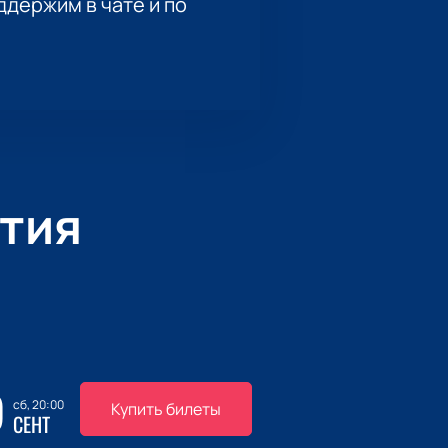
держим в чате и по
тия
9
сб, 20:00
Купить билеты
СЕНТ