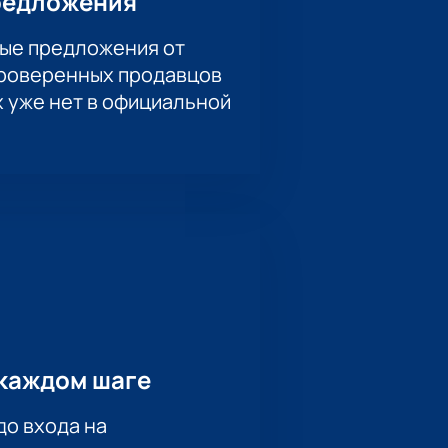
редложения
ые предложения от
проверенных продавцов
х уже нет в официальной
каждом шаге
до входа на