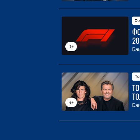
Фо
ФО
20
0+
Ба
По
ТО
ТО
6+
Ба