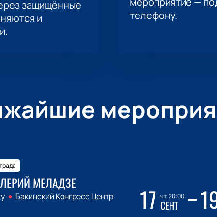
мероприятие — под
через защищённые
телефону.
аняются и
и.
ижайшие мероприя
трада
ЛЕРИЙ МЕЛАДЗЕ
17
1
ку
Бакинский Конгресс Центр
чт, 20:00
СЕНТ