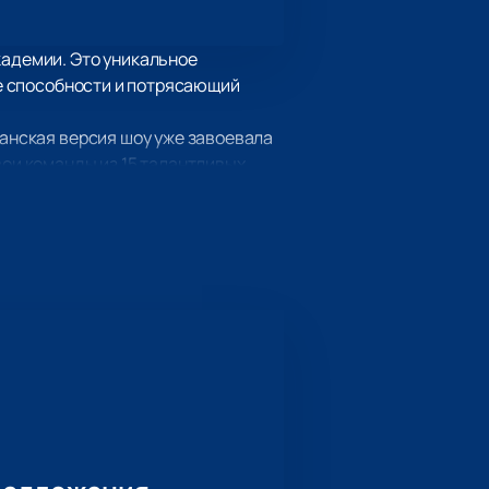
кадемии. Это уникальное
ые способности и потрясающий
жанская версия шоу уже завоевала
вои команды из 15 талантливых
ями. Соревнование проходит в
ой версии проходят в троем, что
ор, и только два участника
и, которая известна своими
добство покупки билетов через наш
и выступлениями юных талантов!
а нашем сайте.