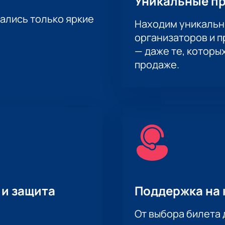
Уникальные п
тались только яркие
Находим уникальн
организаторов и 
— даже те, которы
продаже.
 и защита
Поддержка на 
От выбора билета 