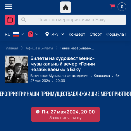
0
Концерт
Спорт
Формула 1 в
₽
Баку
RU
Главная
Афиша и Билеты
Гении незабываем...
Билеты на художественно-
музыкальный вечер «Гении
незабываемы» в Баку
Бакинская Музыкальная академия
Классика
6+
27 мая 2024
20:00
МЕРОПРИЯТИИ
НАШИ ПРЕИМУЩЕСТВА
БЛИЖАЙШИЕ МЕРОПРИЯТИЯ