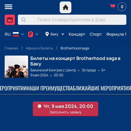
0
Концерт
Спорт
Формула 1 в
₽
Баку
RU
Главная
Афиша и Билеты
Brotherhood saga
Билеты на концерт Brotherhood saga в
Баку
Бакинский Конгресс Центр
Эстрада
6+
9 мая 2024
20:00
МЕРОПРИЯТИИ
НАШИ ПРЕИМУЩЕСТВА
БЛИЖАЙШИЕ МЕРОПРИЯТИЯ