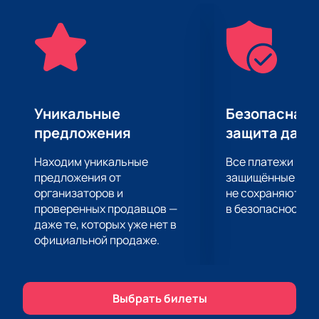
незабываемым концертом и шоу-программой,
которые подарят вам массу положительных
эмоций. Приобретайте билеты на нашем сайте и
гарантированно проведите великолепный вечер
вместе с нами.
Уникальные
Безопасная 
предложения
защита данн
Находим уникальные
Все платежи про
предложения от
защищённые шлю
организаторов и
не сохраняются 
проверенных продавцов —
в безопасности.
даже те, которых уже нет в
официальной продаже.
Выбрать билеты