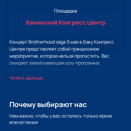
Площадка
Бакинский Конгресс Центр
Концерт Brotherhood saga 9 мая в Баку Конгресс
Центре представляет собой грандиозное
мероприятие, которое нельзя пропустить. Вас
ожидает захватывающая шоу-программа,
исполненная талантливым танцевальным
ансамблем «Алагез».
Читать дальше...
Мероприятие пройдет 9 мая в просторном и
современном Бакинском Конгресс-центре, которое
является идеальным местом для такого концерта.
Почему выбирают нас
Купить билеты на концерт Brotherhood saga 9
мая в Баку Конгресс Центре
можно прямо сейчас
Нам важно, чтобы у вас остались только яркие
на нашем сайте.
впечатления
Не упустите возможность насладиться