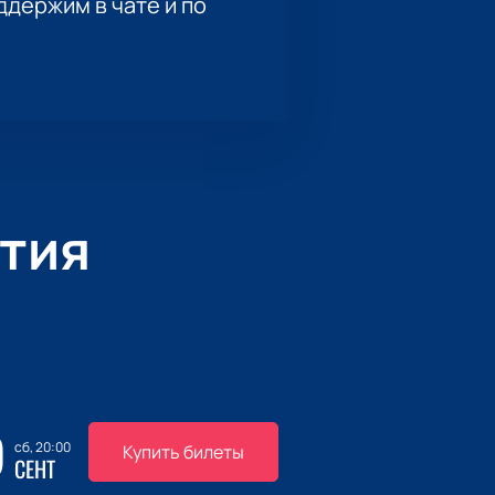
держим в чате и по
тия
9
сб, 20:00
Купить билеты
СЕНТ