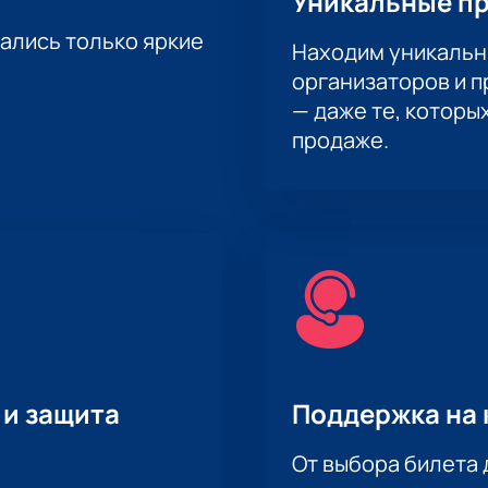
Уникальные п
тались только яркие
Находим уникальн
организаторов и 
— даже те, которы
продаже.
 и защита
Поддержка на 
От выбора билета 