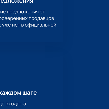
редложения
ые предложения от
проверенных продавцов
х уже нет в официальной
каждом шаге
до входа на