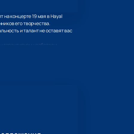
 на концерте 19 мая в Hayal
ников его творчества.
альность и талант не оставят вас
Мы гарантируем удобство и
 выступлением Farid Gasanov.