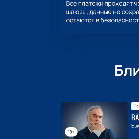
Все платежи проходят 
шлюзы, данные не сохр
остаются в безопасност
Бл
Эс
ВА
Ба
18+