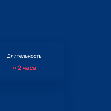
Длительность
~
2 часа