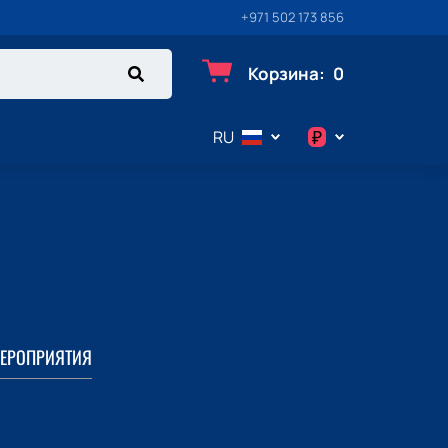
+971 502 173 856
Корзина
:
0
₽
RU
$
€
₽
ЕРОПРИЯТИЯ