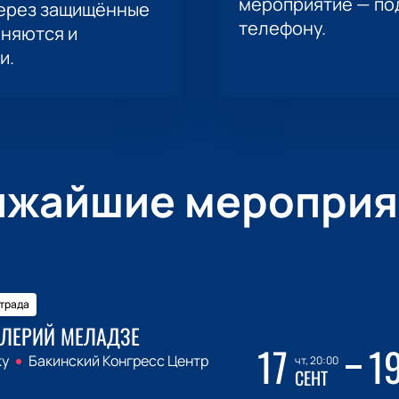
мероприятие — под
через защищённые
телефону.
аняются и
и.
ижайшие мероприя
трада
ЛЕРИЙ МЕЛАДЗЕ
17
1
ку
Бакинский Конгресс Центр
чт, 20:00
СЕНТ