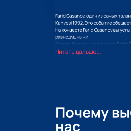
Farid Gasanov, один из самых тала
Kahvesi 1992. Это событие обещае
На концерте Farid Gasanov вы услы
равнодушными.
Купить билеты на концерт Farid G
безопасность покупки, чтобы вы м
Читать дальше...
Не упустите возможность окунутьс
Приобретайте билеты прямо сейчас
Почему в
нас