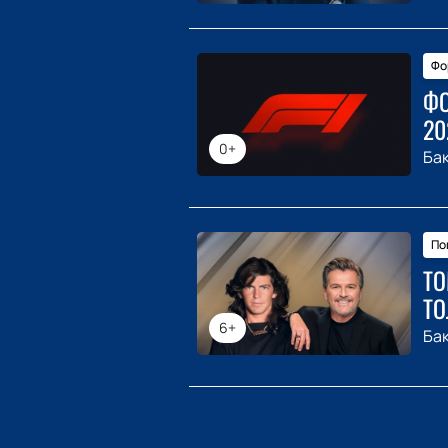
Фо
ФО
20
0+
Ба
По
ТО
ТО
6+
Ба