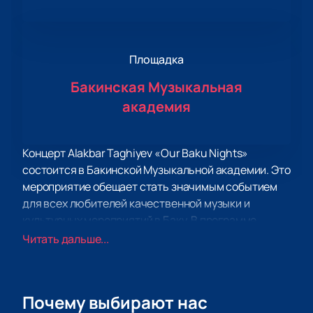
Площадка
Бакинская Музыкальная
академия
Концерт Alakbar Taghiyev «Our Baku Nights»
состоится в Бакинской Музыкальной академии. Это
мероприятие обещает стать значимым событием
для всех любителей качественной музыки и
культурных мероприятий в Баку. В программе
концерта представлены лучшие произведения,
Читать дальше...
которые позволят слушателям насладиться
мастерством исполнителя и уникальной
атмосферой вечера.
Почему выбирают нас
Бакинская Музыкальная академия, где пройдет