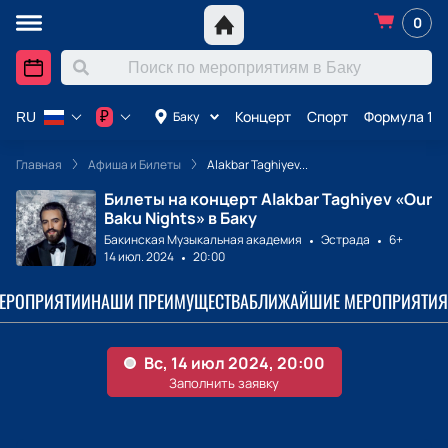
0
Концерт
Спорт
Формула 1 в
₽
Баку
RU
Главная
Афиша и Билеты
Alakbar Taghiyev...
Билеты на концерт Alakbar Taghiyev «Our
Baku Nights» в Баку
Бакинская Музыкальная академия
Эстрада
6+
14 июл. 2024
20:00
МЕРОПРИЯТИИ
НАШИ ПРЕИМУЩЕСТВА
БЛИЖАЙШИЕ МЕРОПРИЯТИЯ