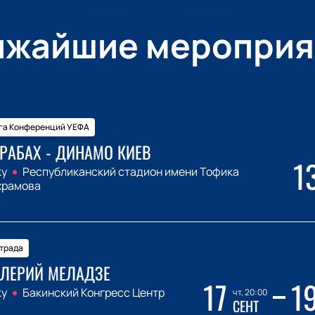
ижайшие мероприя
га Конференций УЕФА
РАБАХ - ДИНАМО КИЕВ
1
ку
Республиканский стадион имени Тофика
храмова
трада
ЛЕРИЙ МЕЛАДЗЕ
17
1
ку
Бакинский Конгресс Центр
чт, 20:00
СЕНТ