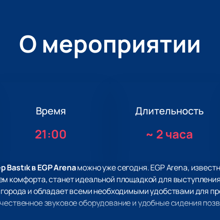
О мероприятии
Время
Длительность
21:00
~
2 часа
 Bastık в EGP Arena
можно уже сегодня. EGP Arena, извест
ем комфорта, станет идеальной площадкой для выступления
е города и обладает всеми необходимыми удобствами для 
ачественное звуковое оборудование и удобные сидения поз