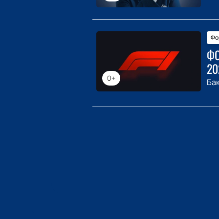
Фо
ФО
20
0+
Ба