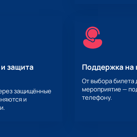
 и защита
Поддержка на 
От выбора билета 
мероприятие — под
через защищённые
телефону.
аняются и
и.