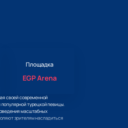
Площадка
EGP Arena
ная своей современной
 популярной турецкой певицы.
проведения масштабных
воляют зрителям насладиться