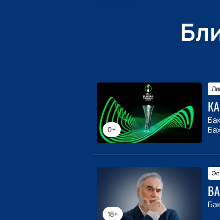
Бл
Ли
КА
Ба
Ба
0+
Эс
ВА
Ба
18+