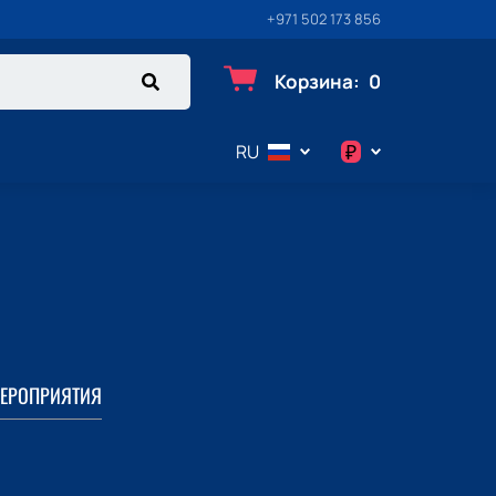
+971 502 173 856
Корзина
:
0
₽
RU
$
€
₽
ЕРОПРИЯТИЯ