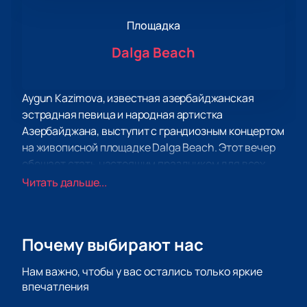
Площадка
Dalga Beach
Aygun Kazimova, известная азербайджанская
эстрадная певица и народная артистка
Азербайджана, выступит с грандиозным концертом
на живописной площадке Dalga Beach. Этот вечер
обещает стать настоящим праздником для всех
поклонников ее творчества.
Читать дальше...
Для тех, кто хочет стать частью этого
музыкального события, предлагаем
купить
билеты на концерт Aygun Kazimova в Dalga
Почему выбирают нас
Beach
на нашем сайте. Мы обеспечиваем удобный
и быстрый процесс покупки, чтобы вы могли без
Нам важно, чтобы у вас остались только яркие
лишних хлопот подготовиться к концерту.
впечатления
Не упустите шанс увидеть выступление одной из