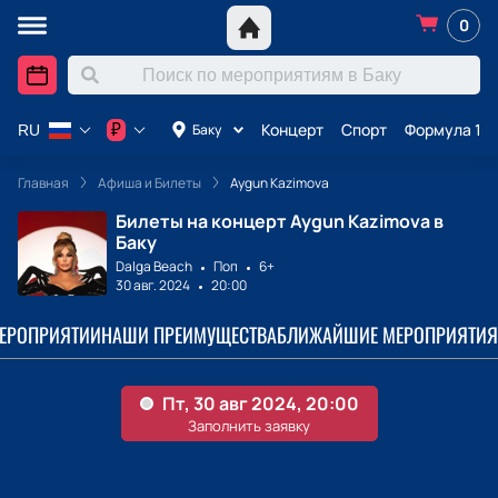
0
Концерт
Спорт
Формула 1 в
₽
Баку
RU
Главная
Афиша и Билеты
Aygun Kazimova
Билеты на концерт Aygun Kazimova в
Баку
Dalga Beach
Поп
6+
30 авг. 2024
20:00
МЕРОПРИЯТИИ
НАШИ ПРЕИМУЩЕСТВА
БЛИЖАЙШИЕ МЕРОПРИЯТИЯ