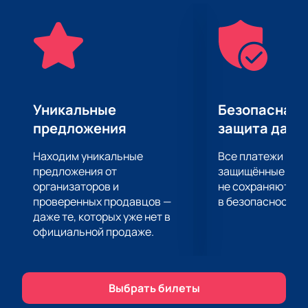
самых ярких звезд азербайджанской эстрады в
живую. Концерт Aygun Kazimova в Dalga Beach —
это событие, которое нельзя пропустить.
Забронируйте свои места заранее и купите билеты
на нашем сайте, чтобы гарантированно стать
частью этого незабываемого вечера.
Уникальные
Безопасная 
предложения
защита данн
Находим уникальные
Все платежи про
предложения от
защищённые шлю
организаторов и
не сохраняются 
проверенных продавцов —
в безопасности.
даже те, которых уже нет в
официальной продаже.
Выбрать билеты