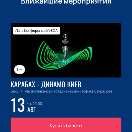
Ближайшие мероприятия
Для тех, кто хочет провести вечер в компании
выдающегося пианиста и насладиться
качественной музыкой, этот концерт станет
отличным выбором. Купить билеты на нашем сайте
Лига Конференций УЕФА
можно уже сейчас, чтобы не пропустить одно из
самых ярких музыкальных событий осени.
0+
КАРАБАХ - ДИНАМО КИЕВ
Баку
Республиканский стадион имени Тофика Бахрамова
13
чт, 20:00
АВГ
Купить билеты