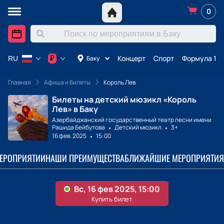
0
Концерт
Спорт
Формула 1 в
₽
Баку
RU
Главная
Афиша и Билеты
Король Лев
Билеты на детский мюзикл «Король
Лев» в Баку
Азербайджанский государственный театр песни имени
Рашида Бейбутова
Детский мюзикл
3+
16 фев. 2025
15:00
МЕРОПРИЯТИИ
НАШИ ПРЕИМУЩЕСТВА
БЛИЖАЙШИЕ МЕРОПРИЯТИЯ