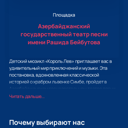
Площадка
Азербайджанский
государственный театр песни
имени Рашида Бейбутова
Детский мюзикл «Король Лев» приглашает вас в
удивительный мир приключений и музыки. Эта
постановка, вдохновленная классической
историей о храбром львенке Симбе, пройдет в
Азербайджанском государственном театре песни
имени Рашида Бейбутова.
Читать дальше...
Мюзикл «Король Лев» — это не просто спектакль,
это захватывающее путешествие в мир
африканской саванны, где зрителей ждут
Почему выбирают нас
удивительные персонажи, яркие декорации и