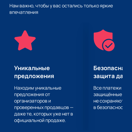
завораживающая музыка. Постановка создана для
Нам важно, чтобы у вас остались только яркие
детей, но будет интересна и взрослым, благодаря
впечатления
своей глубокой истории и профессиональному
исполнению.
Посетив мюзикл, вы сможете насладиться не
только захватывающим сюжетом, но и
мастерством актеров, которые оживляют на сцене
каждого героя. Это идеальная возможность
провести время с семьей и погрузиться в
атмосферу настоящего музыкального праздника.
Уникальные
Безопасная 
Чтобы стать частью этого события, вы можете
предложения
защита данн
купить билеты
на нашем сайте. Это удобный и
быстрый способ обеспечить себе и своим близким
Находим уникальные
Все платежи про
место на одном из самых ожидаемых мероприятий
предложения от
защищённые шлю
сезона. Не упустите шанс подарить себе и своим
организаторов и
не сохраняются 
проверенных продавцов —
в безопасности.
детям незабываемые впечатления.
даже те, которых уже нет в
официальной продаже.