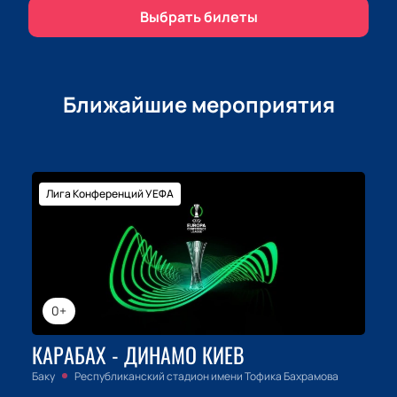
каждый акт — это шаг навстречу пониманию и
Выбрать билеты
осмыслению вечных тем. Спешите купить билеты
на нашем сайте, чтобы не пропустить это значимое
событие в мире театра.
Ближайшие мероприятия
Лига Конференций УЕФА
0+
КАРАБАХ - ДИНАМО КИЕВ
Баку
Республиканский стадион имени Тофика Бахрамова