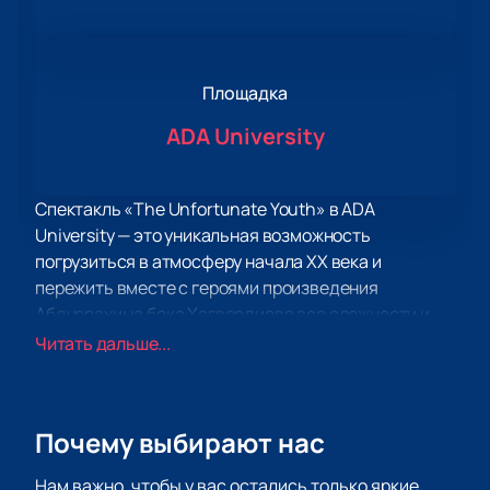
Площадка
ADA University
Спектакль «The Unfortunate Youth» в ADA
University — это уникальная возможность
погрузиться в атмосферу начала ХХ века и
пережить вместе с героями произведения
Абдуррахима бека Хагвердиева все сложности и
противоречия того времени. Театральное
Читать дальше...
общество OCAQ представляет постановку «Бахциз
Джаван», в которой перед зрителями
разворачивается драматическая история
Почему выбирают нас
молодого Фархада. Завершив образование, он
возвращается в родную деревню, даже не
Нам важно, чтобы у вас остались только яркие