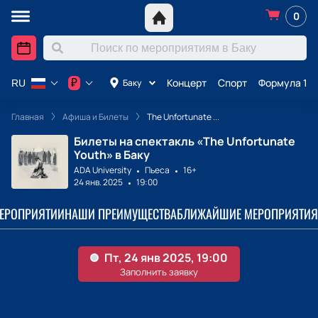
0
Концерт
Спорт
Формула 1 в
₽
Баку
RU
Главная
Афиша и Билеты
The Unfortunate ...
Билеты на спектакль «The Unfortunate
Youth» в Баку
ADA University
Пьеса
16+
24 янв. 2025
19:00
МЕРОПРИЯТИИ
НАШИ ПРЕИМУЩЕСТВА
БЛИЖАЙШИЕ МЕРОПРИЯТИЯ