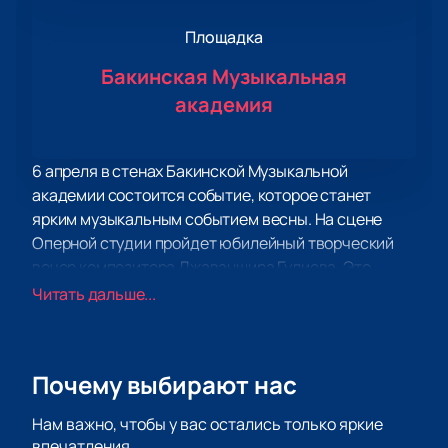
Площадка
Бакинская Музыкальная
академия
6 апреля в стенах Бакинской Музыкальной
академии состоится событие, которое станет
ярким музыкальным событием весны. На сцене
Оперной студии пройдет юбилейный творческий
вечер композитора Джаваншира Гулиева. Это
мероприятие станет настоящим праздником для
Читать дальше...
всех ценителей музыки, где прозвучат любимые
произведения маэстро в исполнении звездных
гостей.
Почему выбирают нас
Джаваншир Гулиев — это имя, которое
ассоциируется с глубокими эмоциями и
Нам важно, чтобы у вас остались только яркие
мелодиями, трогающими душу. Его музыка звучит в
впечатления