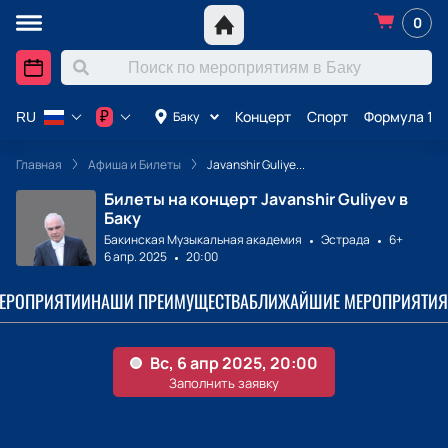
0
Концерт
Спорт
Формула 1 в
₽
Баку
RU
Главная
Афиша и Билеты
Javanshir Guliye...
Билеты на концерт Javanshir Guliyev в
Баку
Бакинская Музыкальная академия
Эстрада
6+
6 апр. 2025
20:00
МЕРОПРИЯТИИ
НАШИ ПРЕИМУЩЕСТВА
БЛИЖАЙШИЕ МЕРОПРИЯТИЯ