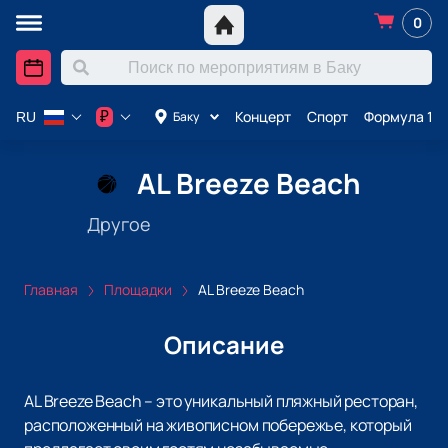
0
Концерт
Спорт
Формула 1 в
₽
Баку
RU
AL Breeze Beach
Другое
Главная
Площадки
AL Breeze Beach
Описание
AL Breeze Beach – это уникальный пляжный ресторан,
расположенный на живописном побережье, который