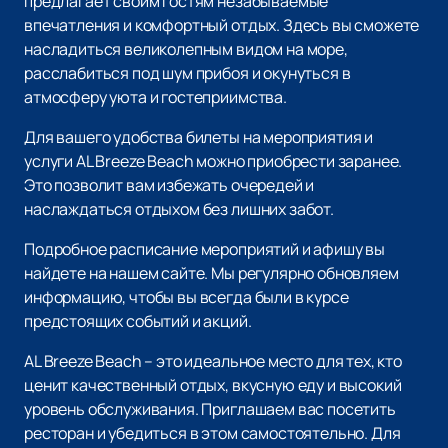
предлагает своим гостям незабываемые
впечатления и комфортный отдых. Здесь вы сможете
насладиться великолепным видом на море,
расслабиться под шум прибоя и окунуться в
атмосферу уюта и гостеприимства.
Для вашего удобства билеты на мероприятия и
услуги AL Breeze Beach можно приобрести заранее.
Это позволит вам избежать очередей и
наслаждаться отдыхом без лишних забот.
Подробное расписание мероприятий и афишу вы
найдете на нашем сайте. Мы регулярно обновляем
информацию, чтобы вы всегда были в курсе
предстоящих событий и акций.
AL Breeze Beach – это идеальное место для тех, кто
ценит качественный отдых, вкусную еду и высокий
уровень обслуживания. Приглашаем вас посетить
ресторан и убедиться в этом самостоятельно. Для