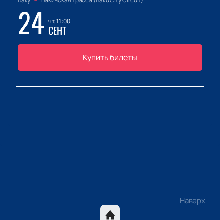
Баку
Бакинская трасса (Baku City Circuit)
24
чт, 11:00
СЕНТ
Купить билеты
Наверх