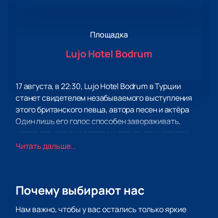
Площадка
Lujo Hotel Bodrum
17 августа, в 22:30, Lujo Hotel Bodrum в Турции
станет свидетелем незабываемого выступления
этого британского певца, автора песен и актёра
Один лишь его голос способен завораживать,
наполнять сердца теплом и дарить слушателям
неповторимые эмоции. Характерный «бархатный»
Читать дальше...
тембр и неповторимая манера исполнения
привлекли внимание даже Элтона Джона, который
назвал Уильямса «Фрэнком Синатрой XXI века».
Почему выбирают нас
Но успех Робби Уильямса не ограничивается
только прекрасным голосом. Его мировые продажи
Нам важно, чтобы у вас остались только яркие
альбомов уже превысили 75 миллионов копий, а