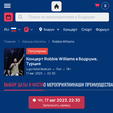
0
Концерт
Спорт
Формула 
₽
Бодрум
RU
Главная
Афиша и Билеты
Robbie Williams
Популярное
Концерт Robbie Williams в Бодруме,
Турция
Lujo Hotel Bodrum
Поп
18+
17 авг. 2023
22:30
ВЫБОР ДАТЫ И МЕСТА
О МЕРОПРИЯТИИ
НАШИ ПРЕИМУЩЕСТВА