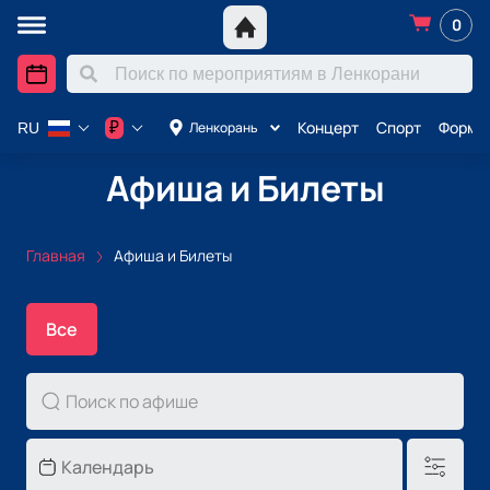
0
Концерт
Спорт
Формул
₽
Ленкорань
RU
Афиша и Билеты
Главная
Афиша и Билеты
Все