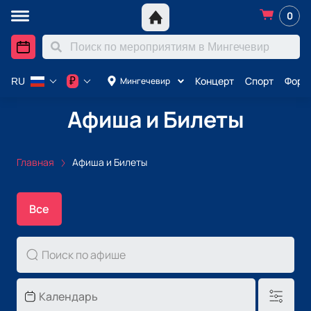
0
Концерт
Спорт
Форму
₽
Мингечевир
RU
Афиша и Билеты
Главная
Афиша и Билеты
Все