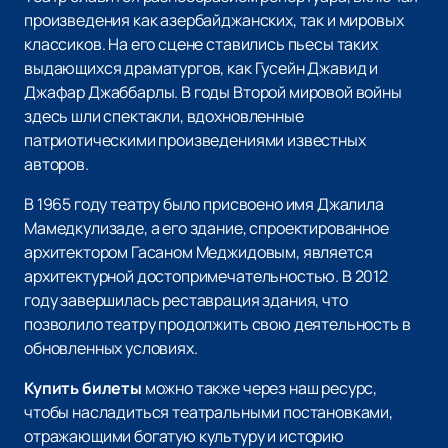
произведения как азербайджанских, так и мировых
классиков. На его сцене ставились пьесы таких
выдающихся драматургов, как Гусейн Джавид и
Джафар Джаббарлы. В годы Второй мировой войны
здесь шли спектакли, вдохновленные
патриотическими произведениями известных
авторов.
В 1965 году театру было присвоено имя Джалила
Мамедкулизаде, а его здание, спроектированное
архитектором Гасаном Меджидовым, является
архитектурной достопримечательностью. В 2012
году завершилась реставрация здания, что
позволило театру продолжить свою деятельность в
обновленных условиях.
Купить билеты
можно также через наш ресурс,
чтобы насладиться театральными постановками,
отражающими богатую культуру и историю