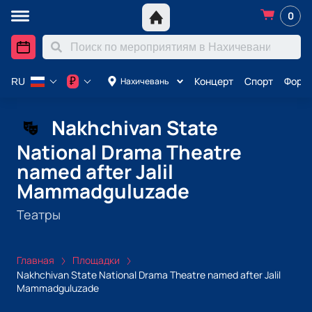
0
Концерт
Спорт
Форму
₽
Нахичевань
RU
Nakhchivan State
National Drama Theatre
named after Jalil
Mammadguluzade
Театры
Главная
Площадки
Nakhchivan State National Drama Theatre named after Jalil
Mammadguluzade