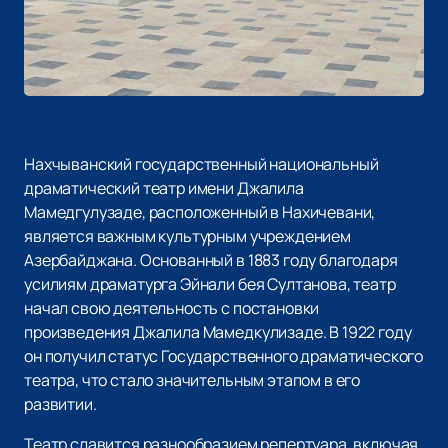
Нахчыванский государственный национальный
драматический театр имени Джалила
Мамедгулузаде, расположенный в Нахичевани,
является важным культурным учреждением
Азербайджана. Основанный в 1883 году благодаря
усилиям драматурга Эйнали бея Султанова, театр
начал свою деятельность с постановки
произведения Джалила Мамедкулизаде. В 1922 году
он получил статус Государственного драматического
театра, что стало значительным этапом в его
развитии.
Театр славится разнообразием репертуара, включая