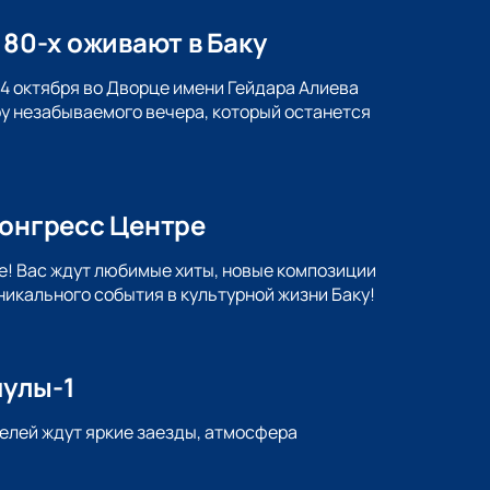
 80-х оживают в Баку
 4 октября во Дворце имени Гейдара Алиева
ру незабываемого вечера, который останется
Конгресс Центре
е! Вас ждут любимые хиты, новые композиции
никального события в культурной жизни Баку!
мулы-1
телей ждут яркие заезды, атмосфера