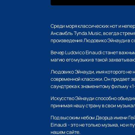
Среди моря классических нот и непе
Ансамбль Tynda.Music, всегда стрем
произведения Людовико Эйнауди в с
Вечер Ludovico Einaudi станет важны
магию его музыки в такой захватыва
Людовико Эйнауди, имя которого не 
современной классики. Он придает зв
саундтрека к знаменитому фильму «1+
Искусство Эйнауди способно объедини
принимая нашу страну в свои музыка
Под высоким небом Дворца имени Гейд
Einaudi - это не только музыка, но и
нашем сайте.