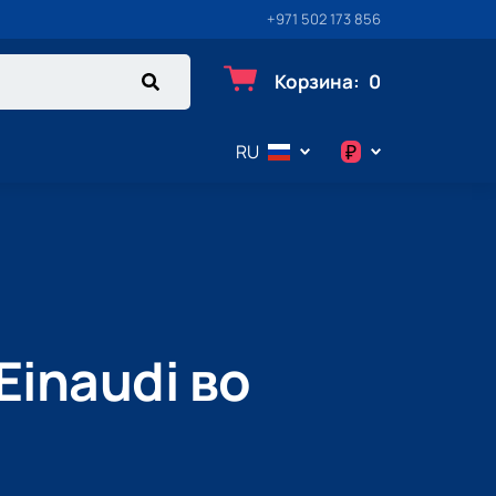
+971 502 173 856
Корзина
:
0
₽
RU
$
€
₽
Einaudi во