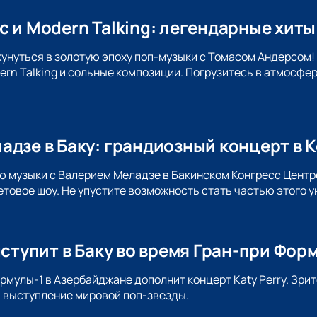
 и Modern Talking: легендарные хиты
кунуться в золотую эпоху поп-музыки с Томасом Андерсом!
ern Talking и сольные композиции. Погрузитесь в атмосфе
адзе в Баку: грандиозный концерт в 
ю музыки с Валерием Меладзе в Бакинском Конгресс Центр
товое шоу. Не упустите возможность стать частью этого у
ыступит в Баку во время Гран-при Фор
рмулы-1 в Азербайджане дополнит концерт Katy Perry. Зри
 выступление мировой поп-звезды.