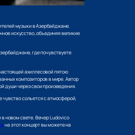
ителей музыки в Азербайджане.
нное искусство, объединяя великие
Азербайджане, где почувствуете
а настоящей ахиллесовой пятою
ванных композиторов в мире. Автор
ой души через свои произведения.
е чувство сольется с атмосферой,
 в новом свете. Вечер Ludovico
ты
на этот концерт вы можете на