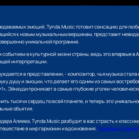
редаваемых эмоций, Tynda.Music готовит сенсацию для люб
ящийся к новым музыкальным вершинам, представит невида
овершенно уникальной программе.
м событием в культурной жизни страны, ведь это впервые в 
ющей интерпретации.
нуждается в представлении, - композитор, чья музыка стал
уку душу и эмоции, что делает его одним из самых востребо
1», Эйнауди проникает в самые глубокие уголки человеческ
ть тысячи сердец по всей планете, и теперь это уникально
льные объятия.
ара Алиева, Tynda.Music разбудит в вас страсть к классике
 путешествие в мир гармонии и вдохновения.
Приобрести биле