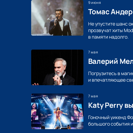
9 июня
Томас Андерс
Не упустите шанс о
прозвучат хиты Mod
в памяти надолго.
7 мая
Валерий Мел
Погрузитесь в маги
и впечатляющее све
7 мая
Katy Perry в
Гоночный уикенд Фо
большого события и