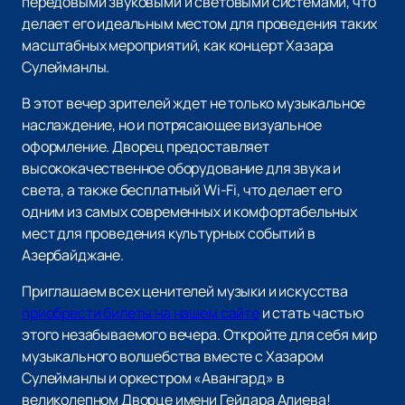
передовыми звуковыми и световыми системами, что
делает его идеальным местом для проведения таких
масштабных мероприятий, как концерт Хазара
Сулейманлы.
В этот вечер зрителей ждет не только музыкальное
наслаждение, но и потрясающее визуальное
оформление. Дворец предоставляет
высококачественное оборудование для звука и
света, а также бесплатный Wi-Fi, что делает его
одним из самых современных и комфортабельных
мест для проведения культурных событий в
Азербайджане.
Приглашаем всех ценителей музыки и искусства
приобрести билеты на нашем сайте
и стать частью
этого незабываемого вечера. Откройте для себя мир
музыкального волшебства вместе с Хазаром
Сулейманлы и оркестром «Авангард» в
великолепном Дворце имени Гейдара Алиева!