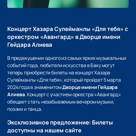
Концерт Хазара Сулейманлы «Для тебя» с
оркестром «Авангард» в Дворце имени
Гейдара Алиева
В предвкушении одного из самых ярких музыкальных
событий года, любители искусства в Баку могут
теперь приобрести билеты на концерт Хазара
Сулейманлы «Для тебя», который пройдет 5 марта
2024 года в знаменитом
Дворце имени Гейдара
Алиева
. Концерт с участием оркестра «Авангард»
обещает стать незабываемым вечером музыки,
поэзии и танца.
Эксклюзивное предложение: Билеты
доступны на нашем сайте