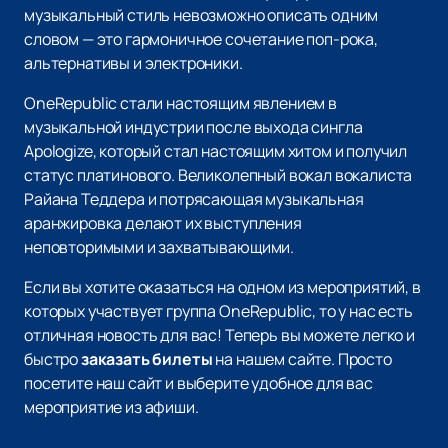
музыкальный стиль невозможно описать одним
словом — это гармоничное сочетание поп-рока,
альтернативы и электроники.
OneRepublic стали настоящим явлением в
музыкальной индустрии после выхода сингла
Apologize, который стал настоящим хитом и получил
статус платинового. Великолепный вокал вокалиста
Райана Теддера и потрясающая музыкальная
аранжировка делают их выступления
неповторимыми и захватывающими.
Если вы хотите оказаться на одном из мероприятий, в
которых участвует группа OneRepublic, то у нас есть
отличная новость для вас! Теперь вы можете легко и
быстро
заказать билеты
на нашем сайте. Просто
посетите наш сайт и выберите удобное для вас
мероприятие из афиши.