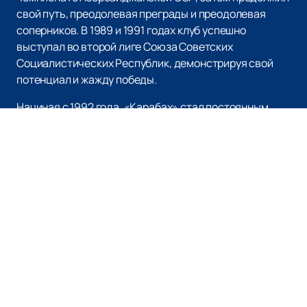
свой путь, преодолевая преграды и преодолевая
соперников. В 1989 и 1991 годах клуб успешно
выступал во второй лиге Союза Советских
Социалистических Республик, демонстрируя свой
потенциал и жажду победы.
Начиная с 1992 года, «Карабах» стал постоянным
участником Высшей лиги чемпионата Азербайджана.
Он прочно закрепился на высочайшем уровне
соревнований, став одним из двух клубов, вместе с
бакинским «Нефтчи», участвующих в каждом
чемпионате Азербайджана в высшем дивизионе.
Богатый список титулов клуба впечатляет:
двукратный чемпион Азербайджанской ССР,
обладатель Кубка Азербайджанской ССР,
десятикратный чемпион Азербайджана, семикратный
обладатель Кубка Азербайджана и обладатель
Суперкубка Азербайджана. «Карабах» оставил