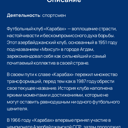
Деятельность
:
спортсмен
Футбольный клуб «Карабах» — воплощение страсти,
настойчивости и бескомпромиссного духа борьбы.
Этот азербайджанский клуб, основанный в 1951 году
под названием «Мэхсул» в городе Агдам,
зарекомендовал себя как сильнейший и самый
почитаемый коллектив в своей стране.
В своем пути к славе «Карабах» пережил множество
трансформаций, перед тем как в 1987 году обрести
свое текущее название. История клуба наполнена
яркими моментами и достижениями, которые не
могут оставить равнодушным ни одного футбольного
ценителя.
В 1966 году «Карабах» впервые принял участие в
чемпионате Азербайджанской ССР, затем продолжил