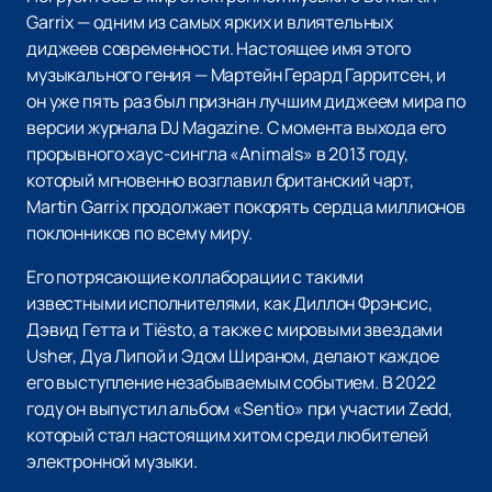
Garrix — одним из самых ярких и влиятельных
диджеев современности. Настоящее имя этого
музыкального гения — Мартейн Герард Гарритсен, и
он уже пять раз был признан лучшим диджеем мира по
версии журнала DJ Magazine. С момента выхода его
прорывного хаус-сингла «Animals» в 2013 году,
который мгновенно возглавил британский чарт,
Martin Garrix продолжает покорять сердца миллионов
поклонников по всему миру.
Его потрясающие коллаборации с такими
известными исполнителями, как Диллон Фрэнсис,
Дэвид Гетта и Tiësto, а также с мировыми звездами
Usher, Дуа Липой и Эдом Шираном, делают каждое
его выступление незабываемым событием. В 2022
году он выпустил альбом «Sentio» при участии Zedd,
который стал настоящим хитом среди любителей
электронной музыки.