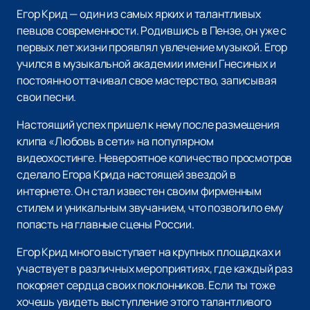
Егор Крид — один из самых ярких и талантливых
певцов современности. Родившись в Пензе, он уже с
первых лет жизни проявлял увлечение музыкой. Егор
учился в музыкальной академии имени Гнесиных и
постоянно оттачивал свое мастерство, записывая
свои песни.
Настоящий успех пришел к нему после размещения
клипа «Любовь в сети» на популярном
видеохостинге. Невероятное количество просмотров
сделало Егора Крида настоящей звездой в
интернете. Он стал известен своим фирменным
стилем и уникальным звучанием, что позволило ему
попасть на главные сцены России.
Егор Крид много выступает на крупных площадках и
участвует в различных мероприятиях, где каждый раз
покоряет сердца своих поклонников. Если ты тоже
хочешь увидеть выступление этого талантливого