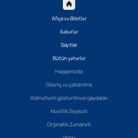
Afişa və Biletlər
Xəbərlər
Saytlar
Bütün şəhərlər
Haqqımızda
Ödəniş və çatdırılma
Xidmətlərin göstərilməsi qaydaları
Məxfilik Siyasəti
Orijinallik Zəmanəti
Əlaqə