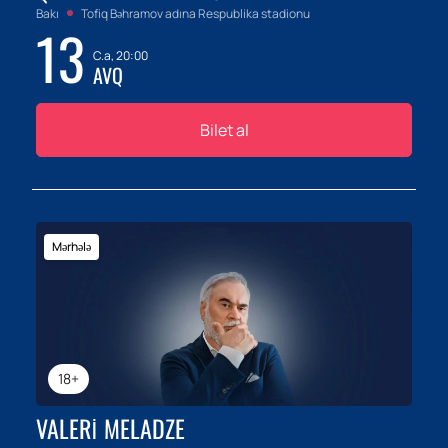
Bakı
Tofiq Bəhramov adına Respublika stadionu
13
C.a, 20:00
AVQ
Bilet al
Mərhələ
18+
VALERI MELADZE