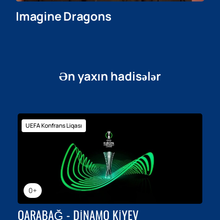
Imagine Dragons
Ən yaxın hadisələr
UEFA Konfrans Liqası
0+
QARABAĞ - DINAMO KIYEV