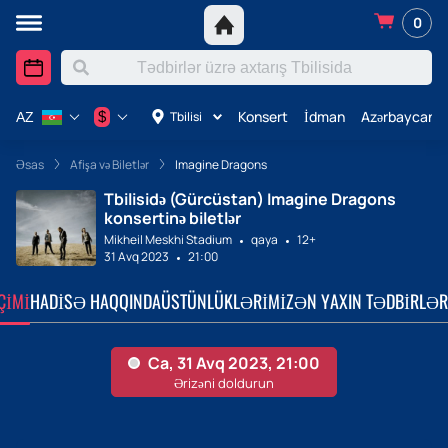
0
Konsert
İdman
Azərbaycanda
$
Tbilisi
AZ
Əsas
Afişa və Biletlər
Imagine Dragons
Tbilisidə (Gürcüstan) Imagine Dragons
konsertinə biletlər
Mikheil Meskhi Stadium
qaya
12+
31 Avq 2023
21:00
ÇIMI
HADISƏ HAQQINDA
ÜSTÜNLÜKLƏRIMIZ
ƏN YAXIN TƏDBIRLƏR