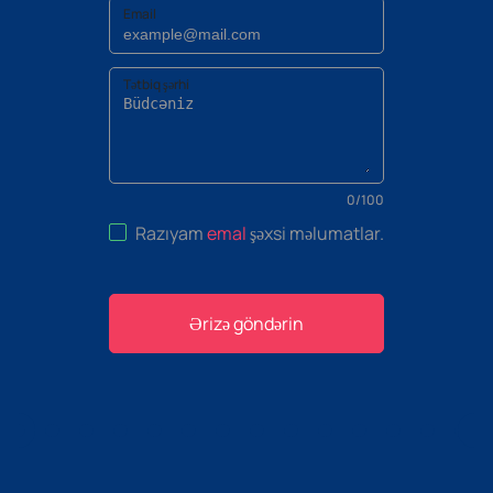
Email
Tətbiq şərhi
0
/
100
Razıyam
emal
şəxsi məlumatlar
.
Ərizə göndərin