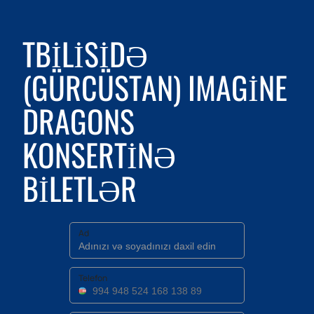
TBILISIDƏ
(GÜRCÜSTAN) IMAGINE
DRAGONS
KONSERTINƏ
BILETLƏR
Ad
Telefon