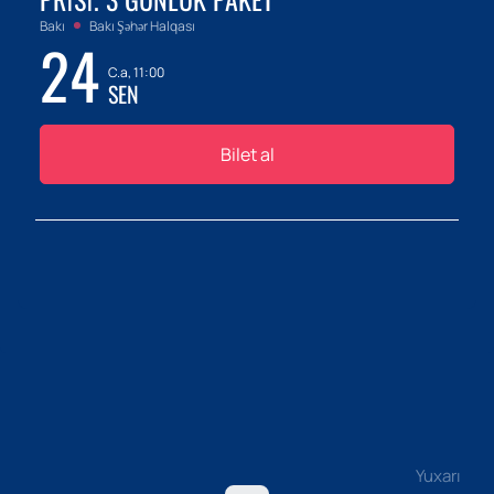
Bakı
Bakı Şəhər Halqası
24
C.a, 11:00
SEN
Bilet al
Yuxarı