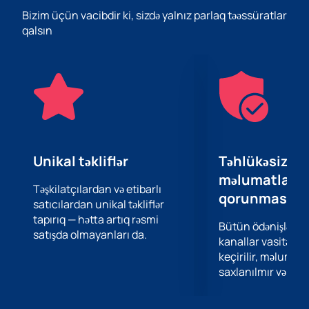
canlı səsdən zövq almağa kömək edəcək enerjili bir
Bizim üçün vacibdir ki, sizdə yalnız parlaq təəssüratlar
performans təqdim edir. Bu tamaşa sadəcə konsert
qalsın
deyil, musiqi dünyasına əsl səyahətdir.
Təşkilatçılar Gürcüstanda çıxış edən digər tanınmış
qrupların çıxışları ilə müqayisə olunan eyni dərəcədə
təsirli və möhtəşəm bir proqram vəd edirlər. Bu konsert
təkcə heyrətamiz musiqi deyil, həm də maraqlı işıq
effektləri, video şoular və s.gətirəcək. Qrup həm artıq
sevdikləri hitləri, həm də yeni parçalarını ifa edəcəyini
vəd edir.
Unikal təkliflər
Təhlükəsiz öd
Ancaq ən əsası, bu konsertdə digər musiqi
məlumatların
pərəstişkarları ilə görüşmək və birlikdə canlı səs
Təşkilatçılardan və etibarlı
qorunması
satıcılardan unikal təkliflər
atmosferindən zövq almaq şansınız olacaq. Imagine
tapırıq — hətta artıq rəsmi
Dragons qrupuna olan sevgini paylaşan insanlarla əsl
Bütün ödənişlər 
satışda olmayanları da.
əlaqəni hiss edə biləcəksiniz.
kanallar vasitəsil
İndi bu konsertə bilet alın! Bir ömür boyu xatırlanacaq
keçirilir, məlumatl
unudulmaz bir təcrübə sizi gözləyir!
saxlanılmır və təhl