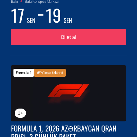
Bakı
Bakı Konqres Mərkəzi
17
19
SEN
SEN
Bilet al
Formula 1
Yüksək tələbat
0+
FORMULA 1. 2026 AZƏRBAYCAN QRAN
PRISI. 3 GÜNLÜK PAKET