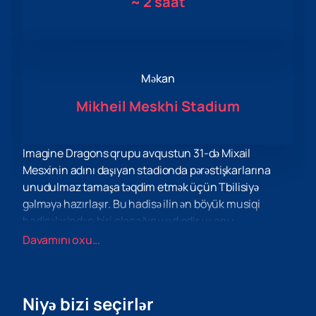
~
2 saat
Məkan
Mikheil Meskhi Stadium
Imagine Dragons qrupu avqustun 31-də Mixail
Mesxinin adını daşıyan stadionda pərəstişkarlarına
unudulmaz tamaşa təqdim etmək üçün Tbilisiyə
gəlməyə hazırlaşır. Bu hadisə ilin ən böyük musiqi
hadisələrindən biri olacağını vəd edir və onu
qaçırmamalısınız.
Davamını oxu...
Bu konsert musiqi dünyasına qərq olmaq və hər şeyi bir
neçə saat unutmaq üçün əla bir fürsət təqdim
edəcəkdir. Imagine Dragons yalnız unudulmaz hitləri
Niyə bizi seçirlər
deyil, həm də reallıqdan uzaqlaşmağa və keyfiyyətli