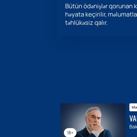
Bütün ödənişlər qorunan ka
həyata keçirilir, məlumatla
təhlükəsiz qalır.
Mər
VA
Bak
18+