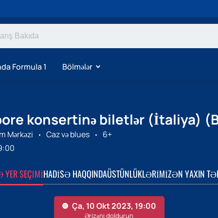
da Formula 1
Bölmələr
ore konsertinə biletlər (İtaliya) (
m Mərkəzi
Caz və blues
6+
9:00
Ə YER SEÇIMI
HADISƏ HAQQINDA
ÜSTÜNLÜKLƏRIMIZ
ƏN YAXIN TƏ