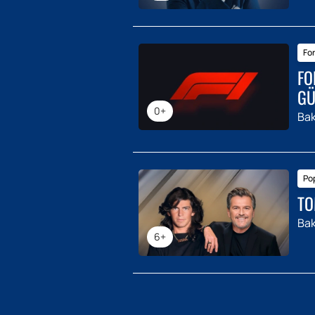
For
FO
GÜ
0+
Bak
Pop
TO
Bak
6+