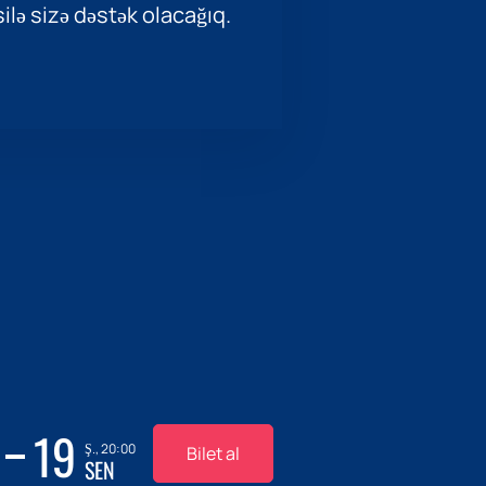
ilə sizə dəstək olacağıq.
19
Ş., 20:00
Bilet al
SEN