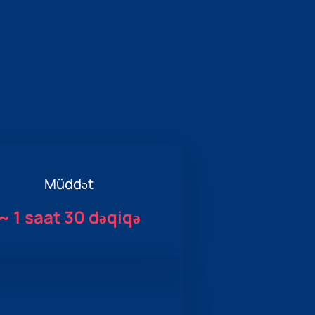
Müddət
~
1 saat 30 dəqiqə