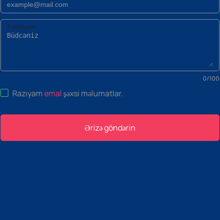
Tətbiq şərhi
0
/
100
Razıyam
emal
şəxsi məlumatlar
.
Ərizə göndərin