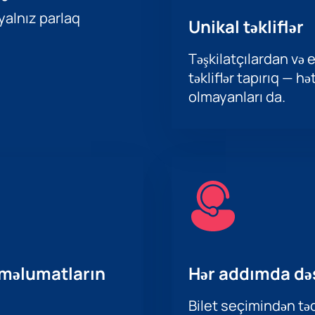
 yalnız parlaq
Unikal təkliflər
Təşkilatçılardan və e
təkliflər tapırıq — h
olmayanları da.
 məlumatların
Hər addımda də
Bilet seçimindən təd