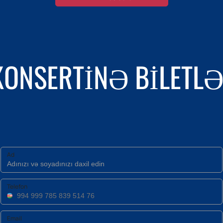
KONSERTINƏ BILETLƏR
Ad
Telefon
Email