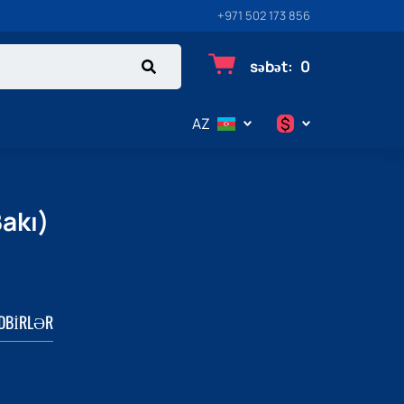
+971 502 173 856
səbət
:
0
$
AZ
$
€
Bakı)
₽
DBIRLƏR