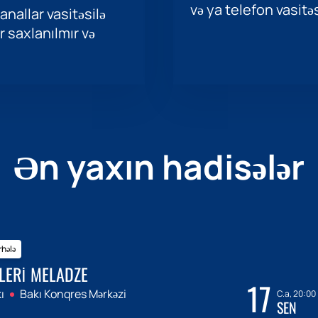
və ya telefon vasitəs
nallar vasitəsilə
r saxlanılmır və
Ən yaxın hadisələr
hələ
LERI MELADZE
17
ı
Bakı Konqres Mərkəzi
C.a, 20:00
SEN