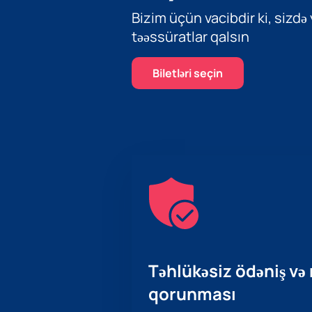
Bizim üçün vacibdir ki, sizdə
təəssüratlar qalsın
Biletləri seçin
Təhlükəsiz ödəniş və
qorunması