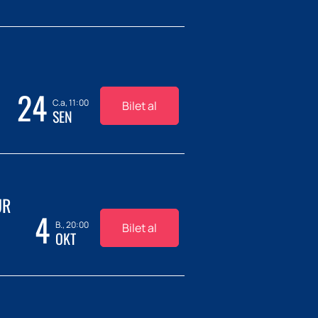
24
C.a, 11:00
Bilet al
SEN
UR
4
B., 20:00
Bilet al
OKT