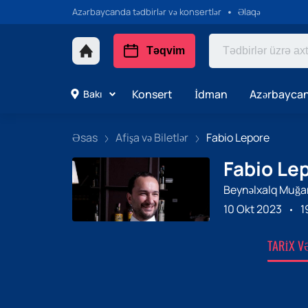
Azərbaycanda tədbirlər və konsertlər
Əlaqə
Təqvim
Konsert
İdman
Azərbaycan
Bakı
Əsas
Afişa və Biletlər
Fabio Lepore
Fabio Lep
Beynəlxalq Muğa
10 Okt 2023
1
TARIX V