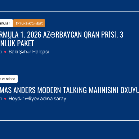
mula 1
Yüksək tələbat
RMULA 1. 2026 AZƏRBAYCAN QRAN PRISI. 3
NLÜK PAKET
ı
Bakı Şəhər Halqası
 və səhnə
MAS ANDERS MODERN TALKING MAHNISINI OXUY
ı
Heydər Əliyev adına saray