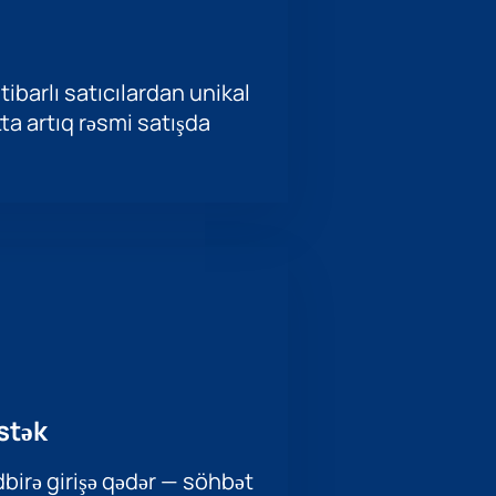
tibarlı satıcılardan unikal
ətta artıq rəsmi satışda
stək
birə girişə qədər — söhbət