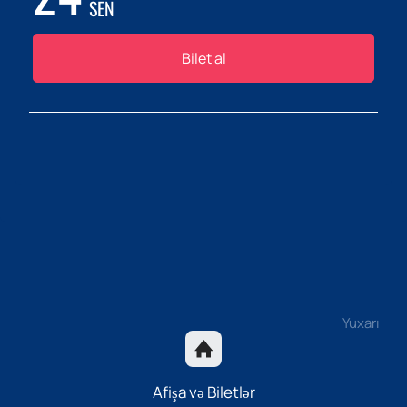
SEN
Bilet al
Yuxarı
Afişa və Biletlər