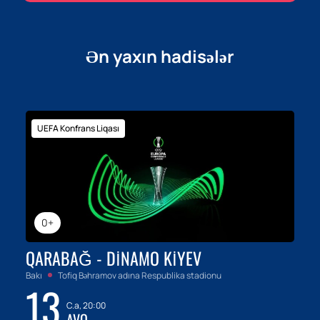
Ən yaxın hadisələr
UEFA Konfrans Liqası
0+
QARABAĞ - DINAMO KIYEV
Bakı
Tofiq Bəhramov adına Respublika stadionu
13
C.a, 20:00
AVQ