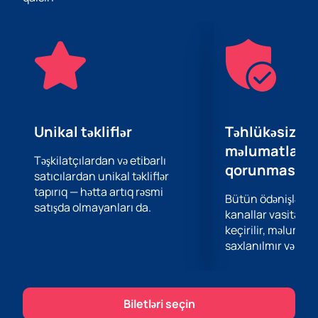
Biletler artıq satışdadır və bu, əsl sənətin bu musiqi
toplantısına qoşulmaq şansınızdır. Sizi uzun müddət
sizinlə qalacaq inanılmaz melodiyalar və harmoniya
axşamına özünüzü və sevdiklərinizi əyləndirməyə dəvət
edirik. “Anam kəlağaylı bir muğamıydı...” konsertində
muğam dünyasına qərq olmaq və onun dərin mənasını
hiss etmək fürsətini qaçırmayın. Sizi noyabrın 26-da
Beynəlxalq Muğam Mərkəzində gözləyirik!
Unikal təkliflər
Təhlükəsiz öd
məlumatların
Təşkilatçılardan və etibarlı
qorunması
satıcılardan unikal təkliflər
tapırıq — hətta artıq rəsmi
Bütün ödənişlər 
satışda olmayanları da.
kanallar vasitəsil
keçirilir, məlumatl
saxlanılmır və təhl
Biletləri seçin