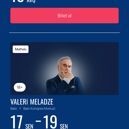
Bilet al
Mərhələ
18+
VALERI MELADZE
Bakı
Bakı Konqres Mərkəzi
17
19
SEN
SEN