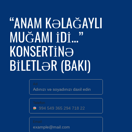
“ANAM KƏLAĞAYLI
MUĞAMI IDI...”
KONSERTINƏ
BILETLƏR (BAKI)
Ad
Telefon
Email