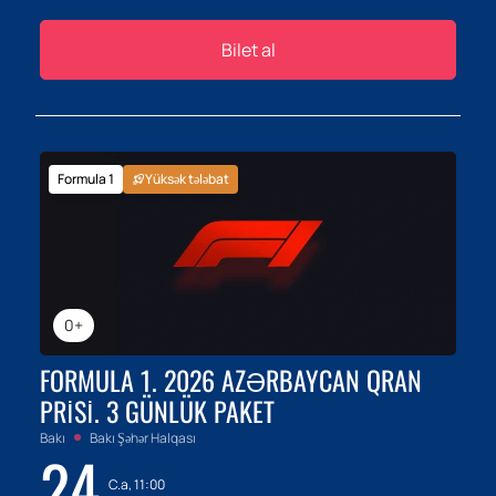
Bilet al
Formula 1
Yüksək tələbat
0+
FORMULA 1. 2026 AZƏRBAYCAN QRAN
PRISI. 3 GÜNLÜK PAKET
Bakı
Bakı Şəhər Halqası
24
C.a, 11:00