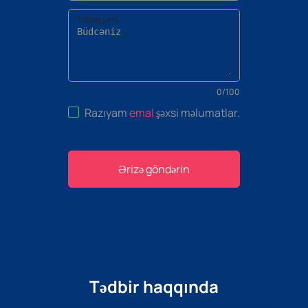
Tətbiq şərhi
0
/
100
Razıyam
emal
şəxsi məlumatlar
.
Ərizə göndərin
Tədbir haqqında