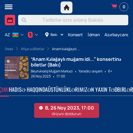
0
Konsert
İdman
Azərbaycanda 
$
Bakı
AZ
Əsas
Afişa və Biletlər
Anam kəlağayılı ...
“Anam Kəlağaylı muğamı idi...” konsertinə
biletlər (Bakı)
Beynəlxalq Muğam Mərkəzi
Yaradıcı axşam
6+
26 Noy 2023
17:00
ÇIMI
HADISƏ HAQQINDA
ÜSTÜNLÜKLƏRIMIZ
ƏN YAXIN TƏDBIRLƏR