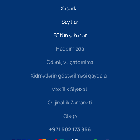
Xəbərlər
Saytlar
Bütün şəhərlər
Haqqımızda
Ödəniş və çatdırılma
Xidmətlərin göstərilməsi qaydaları
Məxfilik Siyasəti
Orijinallik Zəmanəti
Əlaqə
+971 502 173 856