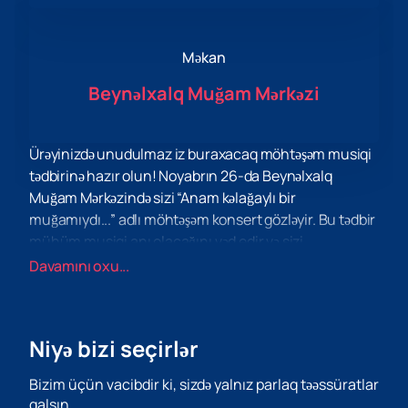
Məkan
Beynəlxalq Muğam Mərkəzi
Ürəyinizdə unudulmaz iz buraxacaq möhtəşəm musiqi
tədbirinə hazır olun! Noyabrın 26-da Beynəlxalq
Muğam Mərkəzində sizi “Anam kəlağaylı bir
muğamıydı...” adlı möhtəşəm konsert gözləyir. Bu tədbir
mühüm musiqi anı olacağını vəd edir və sizi
Azərbaycan muğam musiqisi dünyasına qərq edəcək.
Davamını oxu...
"Anam kəlağayılı bir muğamıydı..." muğam sədaları ilə
Azərbaycan tarixinə və mədəniyyətinə musiqili
səyahətdir. Bu canlı musiqi janrı görkəmli musiqiçilər və
Niyə bizi seçirlər
ifaçılar sayəsində bütün şöhrəti ilə təqdim olunacaq.
Muğamın təsvirolunmaz musiqisi ilə ötürülən dərin
Bizim üçün vacibdir ki, sizdə yalnız parlaq təəssüratlar
hisslər və duyğular dünyasına qərq olacaqsınız.
qalsın