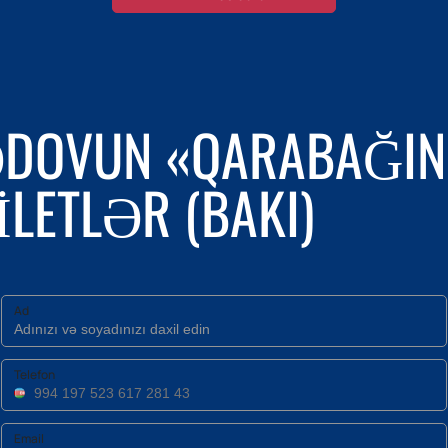
DOVUN «QARABAĞIN
LETLƏR (BAKI)
Ad
Telefon
Email