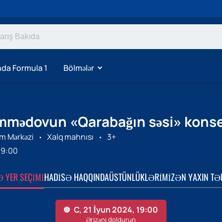
da Formula 1
Bölmələr
mmədovun «Qarabağın səsi» konsert
m Mərkəzi
Xalq mahnısı
3+
19:00
Ə YER SEÇIMI
HADISƏ HAQQINDA
ÜSTÜNLÜKLƏRIMIZ
ƏN YAXIN TƏ