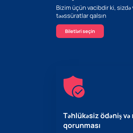
Bizim üçün vacibdir ki, sizdə
təəssüratlar qalsın
Biletləri seçin
Təhlükəsiz ödəniş və
qorunması