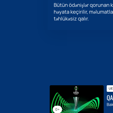
Bütün ödənişlər qorunan ka
həyata keçirilir, məlumatla
təhlükəsiz qalır.
UEF
QA
Bak
0+