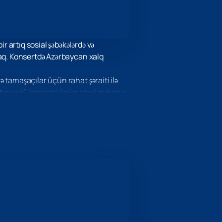
artıq sosial şəbəkələrdə və
caq. Konsertdə Azərbaycan xalq
tamaşaçılar üçün rahat şəraiti ilə
ğın səsi” konserti üçün ideal məkana
musiqiçilərin ifasından həzz alaraq
olacağını vəd edir.
arların əsərlərini özündə əks etdirən
 dərinlik qatacaq.
ələsin, yerlərin sayı məhduddur.