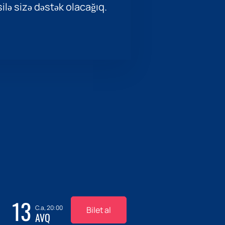
ilə sizə dəstək olacağıq.
13
C.a, 20:00
Bilet al
AVQ