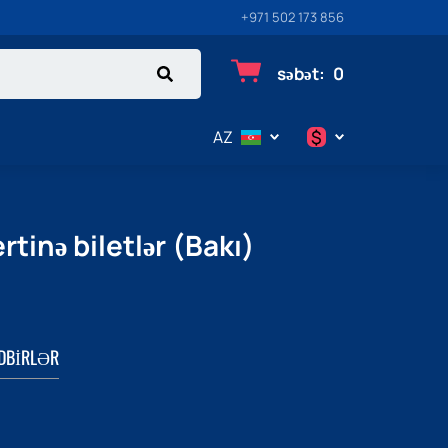
+971 502 173 856
səbət
:
0
$
AZ
$
€
inə biletlər (Bakı)
₽
DBIRLƏR