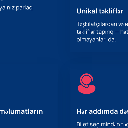
 yalnız parlaq
Unikal təkliflər
Təşkilatçılardan və e
təkliflər tapırıq — h
olmayanları da.
 məlumatların
Hər addımda də
Bilet seçimindən təd