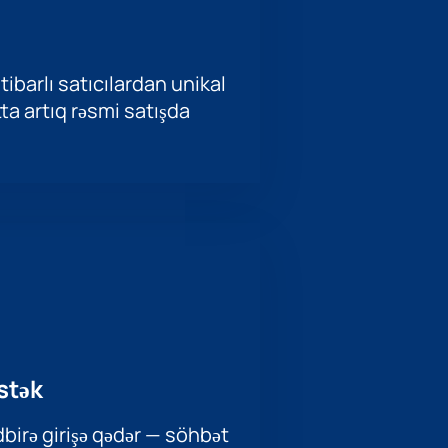
tibarlı satıcılardan unikal
ətta artıq rəsmi satışda
stək
birə girişə qədər — söhbət