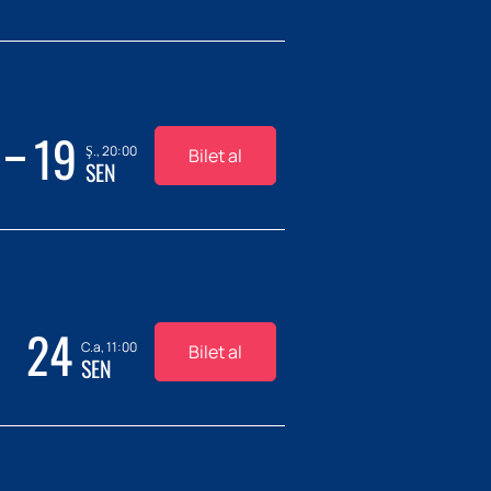
19
Ş., 20:00
Bilet al
SEN
24
C.a, 11:00
Bilet al
SEN