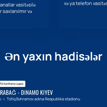
və ya telefon vasitəs
nallar vasitəsilə
r saxlanılmır və
Ən yaxın hadisələr
A Konfrans Liqası
RABAĞ - DINAMO KIYEV
ı
Tofiq Bəhramov adına Respublika stadionu