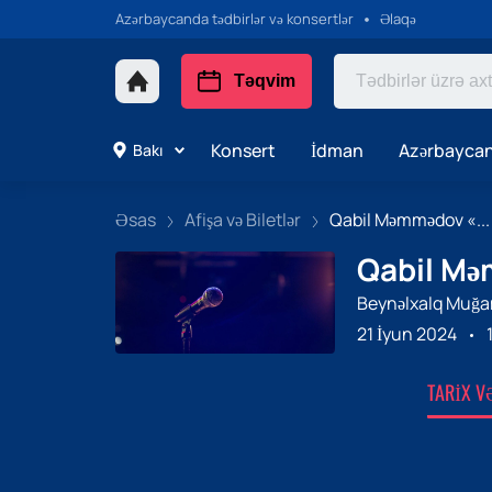
Azərbaycanda tədbirlər və konsertlər
Əlaqə
Təqvim
Konsert
İdman
Azərbaycan
Bakı
Əsas
Afişa və Biletlər
Qabil Məmmədov «...
Qabil Mə
Beynəlxalq Muğa
21 İyun 2024
TARIX V