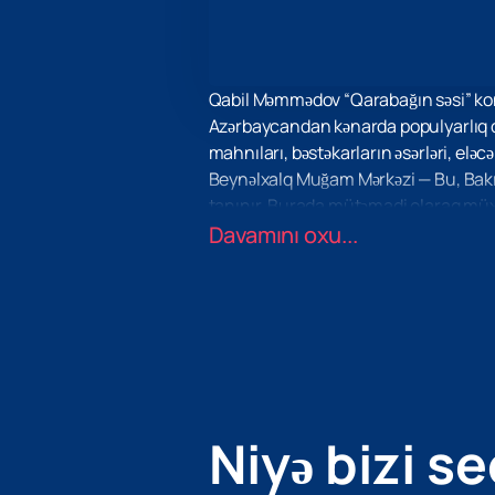
Qabil Məmmədov “Qarabağın səsi” kons
Azərbaycandan kənarda populyarlıq qa
mahnıları, bəstəkarların əsərləri, eləcə
Beynəlxalq Muğam Mərkəzi — Bu, Bakını
tanınır. Burada mütəmadi olaraq müxt
çevrilir.
Davamını oxu...
Bu əlamətdar tədbirdə iştirak etmək i
özünüzə və yaxınlarınıza unudulmaz a
Qabil Məmmədov və onun tələbələri tək
müxtəlif proqram hazırlayıblar. Türk
Bu mədəni tədbirin bir hissəsi olmaq ş
Niyə bizi se