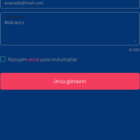
Tətbiq şərhi
0
/
100
Razıyam
emal
şəxsi məlumatlar
.
Ərizə göndərin