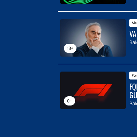
Mər
VA
Bak
18+
For
FO
GÜ
0+
Bak