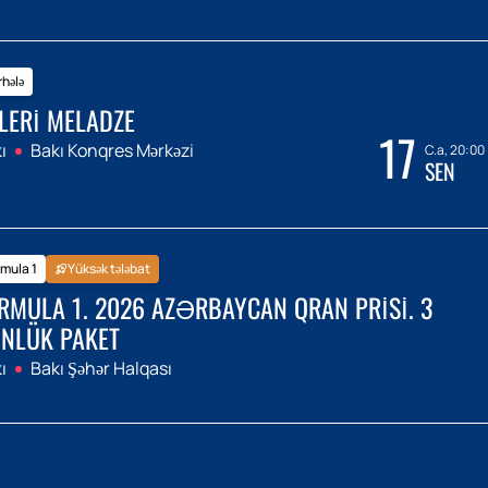
hələ
LERI MELADZE
17
ı
Bakı Konqres Mərkəzi
C.a, 20:00
SEN
mula 1
Yüksək tələbat
RMULA 1. 2026 AZƏRBAYCAN QRAN PRISI. 3
NLÜK PAKET
ı
Bakı Şəhər Halqası