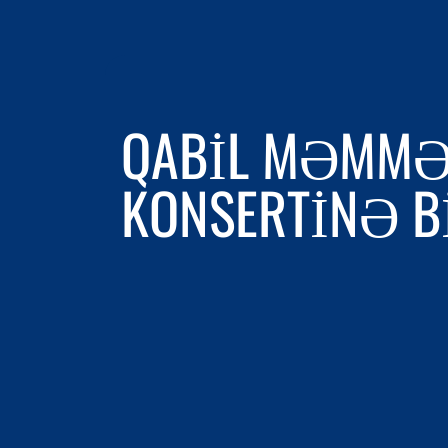
QABIL MƏMMƏ
KONSERTINƏ BI