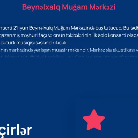
Beynəlxalq Muğam Mərkəzi
erti 21 iyun Beynəlxalq Muğam Mərkəzində baş tutacaq. Bu tədbir 
zanmış məşhur ifaçı və onun tələbələrinin ilk solo konserti ola
 də türk musiqisi səsləndiriləcək.
n mərkəzində yerləşən müasir məkandır. Mərkəz əla akustikası və 
əlif musiqi tədbirləri keçirilir və bu, Qabil Məmmədovun “Qaraba
stəyən hər kəs üçün saytımızda
bilet almaq
imkanı var. İstedadlı 
xşam bəxş edin. Konsert şəhərin mədəni həyatında parlaq hadisə 
cə ənənəvi Azərbaycan melodiyalarını deyil, həm də müasir bəstək
 musiqisi də gecənin mühüm hissəsi olmaqla ifaya rəngarənglik və
ansını qaçırmayın. Biletləri indi saytımızdan əldə edə bilərsiniz. T
çirlər