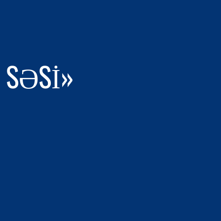
 SƏSI»