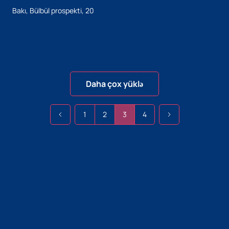
Bakı, Bülbül prospekti, 20
Daha çox yüklə
1
2
3
4