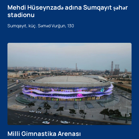
Mehdi Hüseynzadə adına Sumqayıt şəhər
stadionu
Sumqayıt, küç. Səməd Vurğun, 130
Milli Gimnastika Arenası