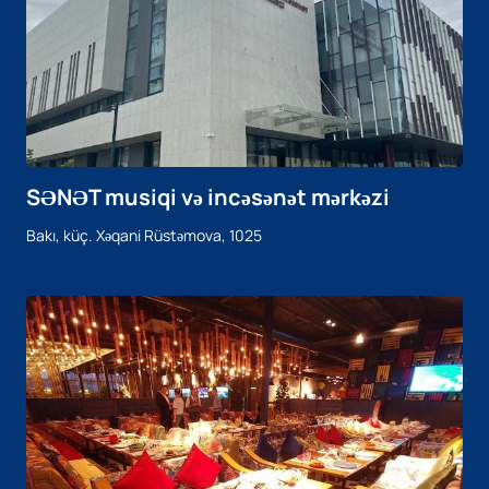
SƏNƏT musiqi və incəsənət mərkəzi
Bakı, küç. Xəqani Rüstəmova, 1025