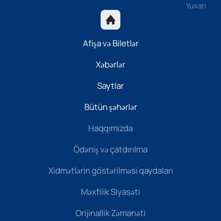
Yuxarı
Afişa və Biletlər
Xəbərlər
Saytlar
Bütün şəhərlər
Haqqımızda
Ödəniş və çatdırılma
Xidmətlərin göstərilməsi qaydaları
Məxfilik Siyasəti
Orijinallik Zəmanəti