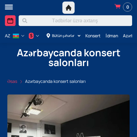
0
Konsert
İdman
Azərba
$
Bütün şəhərlər
AZ
Azərbaycanda konsert
salonları
Əsas
Azərbaycanda konsert salonları