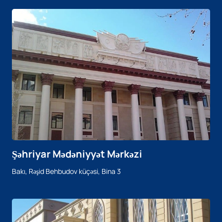
Şəhriyar Mədəniyyət Mərkəzi
Bakı, Rəşid Behbudov küçəsi, Bina 3