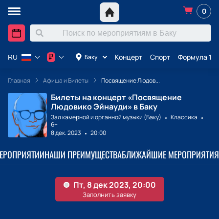
0
Концерт
Спорт
Формула 1 в
₽
Баку
RU
Главная
Афиша и Билеты
Посвящение Людов...
Билеты на концерт «Посвящение
Людовико Эйнауди» в Баку
Зал камерной и органной музыки (Баку)
Классика
6+
8 дек. 2023
20:00
МЕРОПРИЯТИИ
НАШИ ПРЕИМУЩЕСТВА
БЛИЖАЙШИЕ МЕРОПРИЯТИЯ