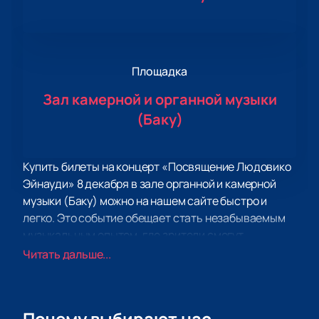
Площадка
Зал камерной и органной музыки
(Баку)
Купить билеты на концерт «Посвящение Людовико
Эйнауди» 8 декабря в зале органной и камерной
музыки (Баку) можно на нашем сайте быстро и
легко. Это событие обещает стать незабываемым
музыкальным опытом, где зрители смогут
насладиться виртуозным исполнением
Читать дальше...
произведений великого композитора Людовико
Эйнауди.
Вечер начнется с ярких аккордов и затем впадет в
Почему выбирают нас