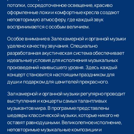
потолки, сосредоточенное освещение, красиво
оформленные ложи и комфортные кресла создают
неповторимую атмосферу, где каждый звук
воспринимается с особым величием.
Особое внимание в Зале камерной и органной музыки
уделено качеству звучания. Специально
разработанная акустическая система обеспечивает
идеальные условия для исполнения музыкальных
произведений наивысшего уровня. Здесь каждый
концерт становится настоящим праздником для
души и подарком для ценителей прекрасного.
Зал камерной и органной музыки регулярно проводит
выступления и концерты самых талантливых
музыкантов мира. В программе представлены
шедевры классической музыки, которые никого не
оставят равнодушными. Великолепное исполнение,
неповторимые музыкальные композиции и