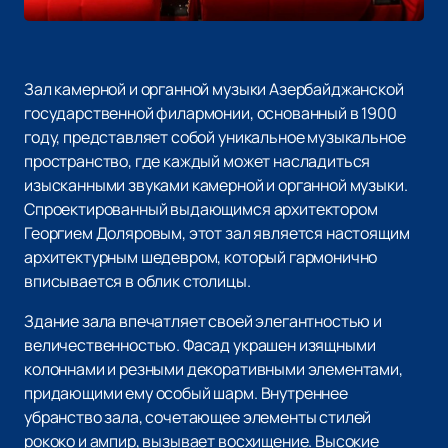
Зал камерной и органной музыки Азербайджанской
государственной филармонии, основанный в 1900
году, представляет собой уникальное музыкальное
пространство, где каждый может насладиться
изысканными звуками камерной и органной музыки.
Спроектированный выдающимся архитектором
Георгием Доляровым, этот зал является настоящим
архитектурным шедевром, который гармонично
вписывается в облик столицы.
Здание зала впечатляет своей элегантностью и
величественностью. Фасад украшен изящными
колоннами и резными декоративными элементами,
придающими ему особый шарм. Внутреннее
убранство зала, сочетающее элементы стилей
рококо и ампир, вызывает восхищение. Высокие