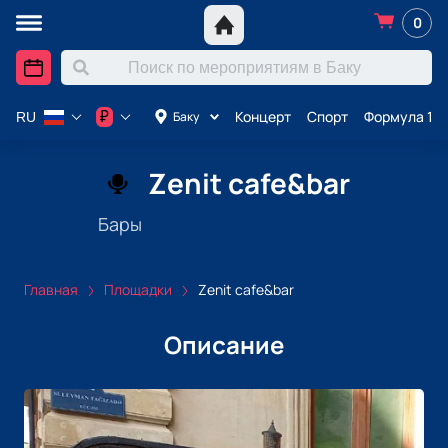
0
Концерт
Спорт
Формула 1 в
₽
Баку
RU
Zenit cafe&bar
Бары
Главная
Площадки
Zenit cafe&bar
Описание