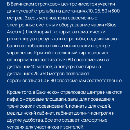
В Бакинском стрелковом центре имеются участки
для пулевой стрельбы на дистанциях 10, 25, 50 и 300
метров. Здесь установлены современные
электронные системы и оборудование марки «‎Sius
Ascor» (Швейцария), которые автоматически
регистрируют результаты стрельбы, подсчитывают
баллы и отображают их на мониторах и в центре
управления. Крытый стрелковый тир позволяет
одновременно состязаться 80 спортсменам на
дистанции 10 метров, а полукрытые тиры на
дистанциях 25 и 50 метров позволяют
соревноваться 50 и 80 спортсменам соответственно.
Кроме того, в Бакинском стрелковом центре имеются
кафе, смотровые площадки, залы для проведения
тренировок и соревнований, комнаты для судей,
медицинский кабинет, кабинет допинг-контроля и
другие удобства. Все это создает комфортные
условия для участников и зрителей.