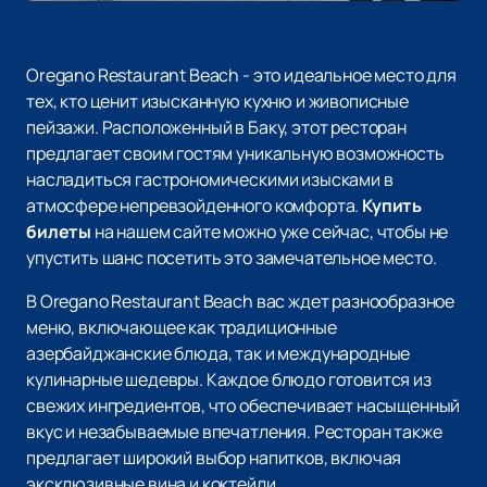
Oregano Restaurant Beach - это идеальное место для
тех, кто ценит изысканную кухню и живописные
пейзажи. Расположенный в Баку, этот ресторан
предлагает своим гостям уникальную возможность
насладиться гастрономическими изысками в
атмосфере непревзойденного комфорта.
Купить
билеты
на нашем сайте можно уже сейчас, чтобы не
упустить шанс посетить это замечательное место.
В Oregano Restaurant Beach вас ждет разнообразное
меню, включающее как традиционные
азербайджанские блюда, так и международные
кулинарные шедевры. Каждое блюдо готовится из
свежих ингредиентов, что обеспечивает насыщенный
вкус и незабываемые впечатления. Ресторан также
предлагает широкий выбор напитков, включая
эксклюзивные вина и коктейли.