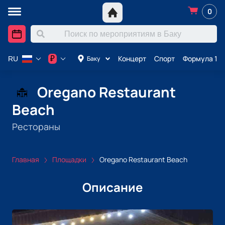
0
Концерт
Спорт
Формула 1 в
₽
Баку
RU
Oregano Restaurant
Beach
Рестораны
Главная
Площадки
Oregano Restaurant Beach
Описание